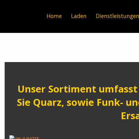
Home
Laden
Dienstleistunge
Unser Sortiment umfasst 
Sie Quarz, sowie Funk- u
Ers