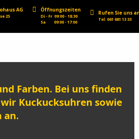
rohaus AG
Öffnungszeiten
Rufen Sie uns a
se 25
Di - Fr 09:00 - 18:30
Tel: 061 681 13 33
Sa 09:00 - 17:00
nd Farben. Bei uns finden
n wir Kuckucksuhren sowie
 an.