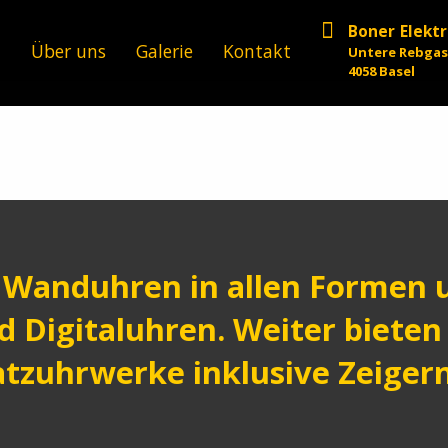
Boner Elekt
n
Über uns
Galerie
Kontakt
Untere Rebgas
4058 Basel
Wanduhren in allen Formen u
nd Digitaluhren. Weiter biete
atzuhrwerke inklusive Zeigern